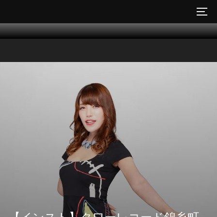
コ
サイ
ン
テ
ン
ツ
へ
ス
キ
ッ
プ