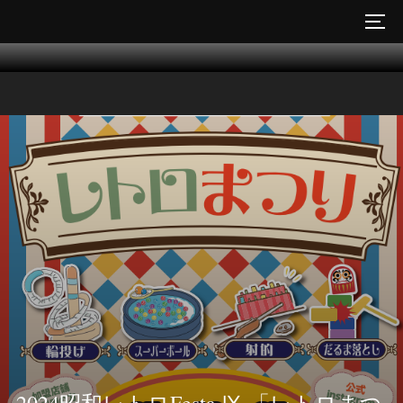
コ
サイ
ン
テ
ン
ツ
へ
ス
キ
ッ
プ