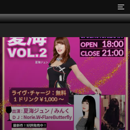
コ
サイ
ン
テ
ン
ツ
へ
ス
キ
ッ
プ