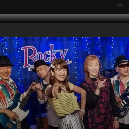
コ
サイ
ン
テ
ン
ツ
へ
ス
キ
ッ
プ