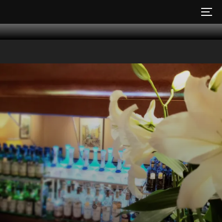
コ
サイ
ン
テ
ン
ツ
へ
ス
キ
ッ
プ