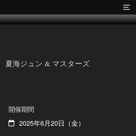
コ
サイ
ン
テ
ン
ツ
へ
ス
夏海ジュン & マスターズ
キ
ッ
プ
開催期間
2025年6月20日（金）