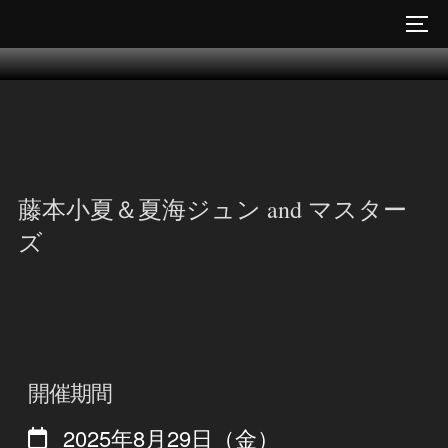
コ
サイ
ン
テ
ン
ツ
へ
ス
藤本小夏＆夏海ジュン and マスター
キ
ズ
ッ
プ
開催期間
2025年8月29日（金）