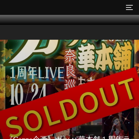
コ
サイ
ン
テ
ン
ツ
へ
ス
キ
ッ
プ